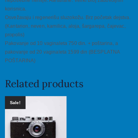
nepotrebne hemije. Atestirane. Veliki broj zadovoljnih
korisnica.
Osvežavaju i regenerišu sluzokožu. Brz početak dejstva.
(Kantarion, neven, kamilica, aloja, šargarepa, čajevac,
propolis)
Pakovanje od 10 vaginaleta 750 din. + poštarina, a
pakovanje od 20 vaginaleta 1599 din (BESPLATNA
POŠTARINA)
Related products
Sale!