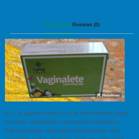
Description
Reviews (0)
No 1 za vaginalnu suvoću, svrab, bolne odnose, osećaj
peckanja i nelagodnosti u periodu oko menopauze.
Potpuno prirodne vaginalete od lekovitog bilja. Bez