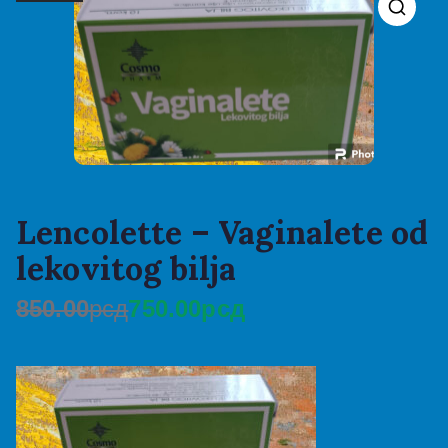
Lencolette – Vaginalete od
lekovitog bilja
850.00
рсд
750.00
рсд